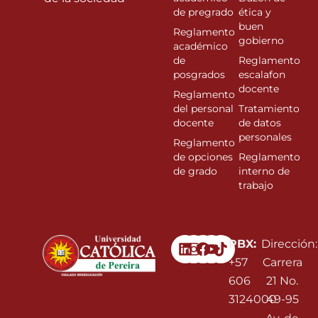
de pregrado
ética y
buen
Reglamento
gobierno
académico
de
Reglamento
posgrados
escalafon
docente
Reglamento
del personal
Tratamiento
docente
de datos
personales
Reglamento
de opciones
Reglamento
de grado
interno de
trabajo
Linkedin
Instagram
Facebook
Youtube
PBX:
Dirección:
+57
Carrera
606
21 No.
3124000
49-95