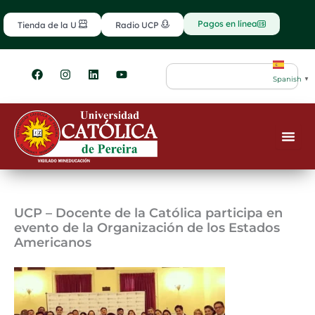
Ir
contenido
al
Pagos en línea
Tienda de la U
Radio UCP
contenido
F
I
L
Y
Search
a
n
i
o
Spanish
▼
c
s
n
u
e
t
k
t
b
a
e
u
o
g
d
b
o
r
i
e
k
a
n
m
UCP – Docente de la Católica participa en
evento de la Organización de los Estados
Americanos