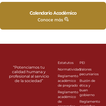
Calendario Académico
Conoce más
Estatutos
PEI
“Potenciamos tu
Normatividad
Valores
calidad humana y
pecuniarios
Reglamento
profesional al servicio
de la sociedad”
académico
Buzón de
de pregrado
ética y
buen
Reglamento
gobierno
académico
de
Reglamento