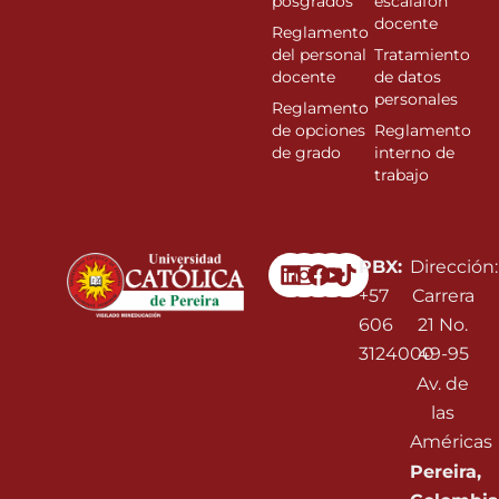
posgrados
escalafon
docente
Reglamento
del personal
Tratamiento
docente
de datos
personales
Reglamento
de opciones
Reglamento
de grado
interno de
trabajo
Linkedin
Instagram
Facebook
Youtube
PBX:
Dirección:
+57
Carrera
606
21 No.
3124000
49-95
Av. de
las
Américas
Pereira,