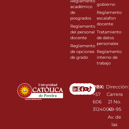
Reglamento
gobierno
académico
de
Reglamento
posgrados
escalafon
docente
Reglamento
del personal
Tratamiento
docente
de datos
personales
Reglamento
de opciones
Reglamento
de grado
interno de
trabajo
Linkedin
Instagram
Facebook
Youtube
PBX:
Dirección:
+57
Carrera
606
21 No.
3124000
49-95
Av. de
las