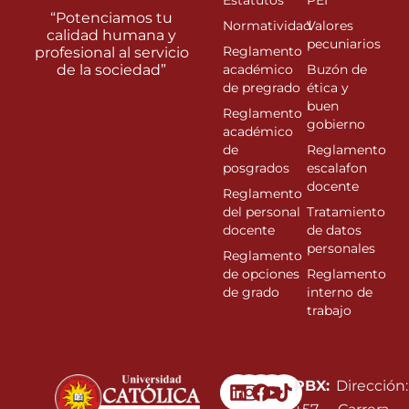
Estatutos
PEI
“Potenciamos tu
Normatividad
Valores
calidad humana y
pecuniarios
Reglamento
profesional al servicio
de la sociedad”
académico
Buzón de
de pregrado
ética y
buen
Reglamento
gobierno
académico
de
Reglamento
posgrados
escalafon
docente
Reglamento
del personal
Tratamiento
docente
de datos
personales
Reglamento
de opciones
Reglamento
de grado
interno de
trabajo
Linkedin
Instagram
Facebook
Youtube
PBX:
Dirección: