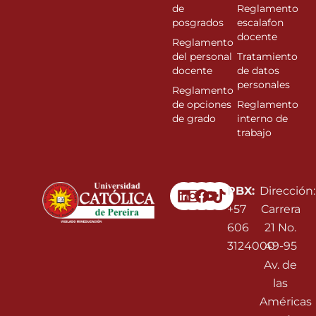
de
Reglamento
posgrados
escalafon
docente
Reglamento
del personal
Tratamiento
docente
de datos
personales
Reglamento
de opciones
Reglamento
de grado
interno de
trabajo
Linkedin
Instagram
Facebook
Youtube
PBX:
Dirección:
+57
Carrera
606
21 No.
3124000
49-95
Av. de
las
Américas