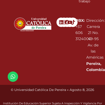
trabajo
Linkedin
Instagram
Facebook
Youtube
PBX:
Dirección:
+57
Carrera
606
21 No.
3124000
49-95
Av. de
las
Américas
Pereira,
Colombia
© Universidad Católica De Pereira » Agosto 8, 2026
Institución De Educación Superior Sujeta A Inspección Y Vigilancia Por