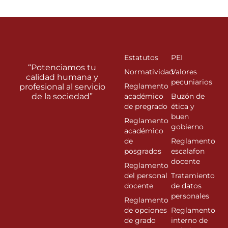
Estatutos
PEI
“Potenciamos tu
Normatividad
Valores
calidad humana y
pecuniarios
Reglamento
profesional al servicio
de la sociedad”
académico
Buzón de
de pregrado
ética y
buen
Reglamento
gobierno
académico
de
Reglamento
posgrados
escalafon
docente
Reglamento
del personal
Tratamiento
docente
de datos
personales
Reglamento
de opciones
Reglamento
de grado
interno de