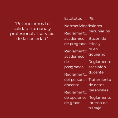
Estatutos
PEI
“Potenciamos tu
Normatividad
Valores
calidad humana y
pecuniarios
Reglamento
profesional al servicio
de la sociedad”
académico
Buzón de
de pregrado
ética y
buen
Reglamento
gobierno
académico
de
Reglamento
posgrados
escalafon
docente
Reglamento
del personal
Tratamiento
docente
de datos
personales
Reglamento
de opciones
Reglamento
de grado
interno de
trabajo