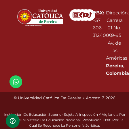
Linkedin
Instagram
Facebook
Youtube
PBX:
Dirección:
+57
Carrera
606
21 No.
3124000
49-95
Av. de
las
Américas
Pereira,
Colombia
© Universidad Católica De Pereira » Agosto 7, 2026
Institución De Educación Superior Sujeta A Inspección Y Vigilancia Por
Parte Del Ministerio De Educación Nacional. Resolución 10918 Por La
Cual Se Reconoce La Personería Jurídica.