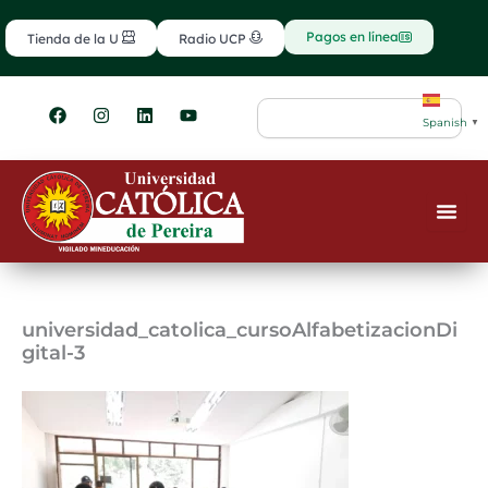
Ir
contenido
al
Pagos en línea
Tienda de la U
Radio UCP
contenido
F
I
L
Y
Search
a
n
i
o
Spanish
▼
c
s
n
u
e
t
k
t
b
a
e
u
o
g
d
b
o
r
i
e
k
a
n
m
universidad_catolica_cursoAlfabetizacionDi
gital-3