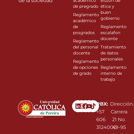
de la sociedad”
académico
Buzón de
de pregrado
ética y
buen
Reglamento
gobierno
académico
de
Reglamento
posgrados
escalafon
docente
Reglamento
del personal
Tratamiento
docente
de datos
personales
Reglamento
de opciones
Reglamento
de grado
interno de
trabajo
Linkedin
Instagram
Facebook
Youtube
PBX:
Dirección:
+57
Carrera
606
21 No.
3124000
49-95