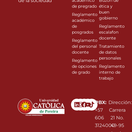
de la sociedad”
académico
Buzón de
de pregrado
ética y
buen
Reglamento
gobierno
académico
de
Reglamento
posgrados
escalafon
docente
Reglamento
del personal
Tratamiento
docente
de datos
personales
Reglamento
de opciones
Reglamento
de grado
interno de
trabajo
Linkedin
Instagram
Facebook
Youtube
PBX:
Dirección:
+57
Carrera
606
21 No.
3124000
49-95