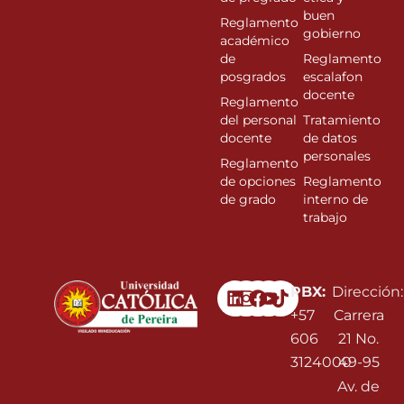
buen
Reglamento
gobierno
académico
de
Reglamento
posgrados
escalafon
docente
Reglamento
del personal
Tratamiento
docente
de datos
personales
Reglamento
de opciones
Reglamento
de grado
interno de
trabajo
Linkedin
Instagram
Facebook
Youtube
PBX:
Dirección:
+57
Carrera
606
21 No.
3124000
49-95
Av. de