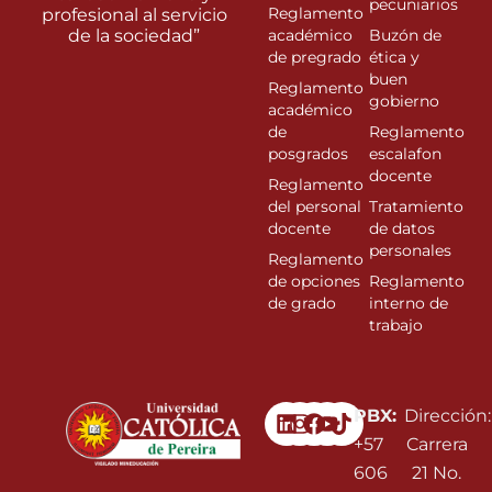
pecuniarios
Reglamento
profesional al servicio
de la sociedad”
académico
Buzón de
de pregrado
ética y
buen
Reglamento
gobierno
académico
de
Reglamento
posgrados
escalafon
docente
Reglamento
del personal
Tratamiento
docente
de datos
personales
Reglamento
de opciones
Reglamento
de grado
interno de
trabajo
Linkedin
Instagram
Facebook
Youtube
PBX:
Dirección:
+57
Carrera
606
21 No.