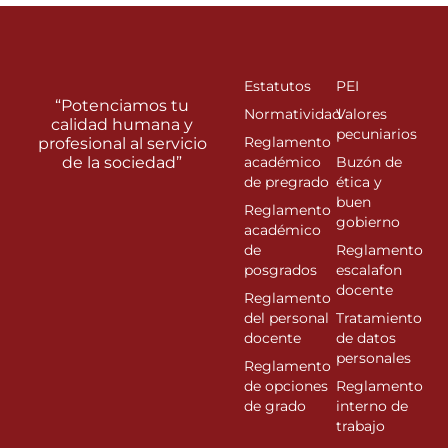
Estatutos
PEI
“Potenciamos tu
Normatividad
Valores
calidad humana y
pecuniarios
Reglamento
profesional al servicio
de la sociedad”
académico
Buzón de
de pregrado
ética y
buen
Reglamento
gobierno
académico
de
Reglamento
posgrados
escalafon
docente
Reglamento
del personal
Tratamiento
docente
de datos
personales
Reglamento
de opciones
Reglamento
de grado
interno de
trabajo