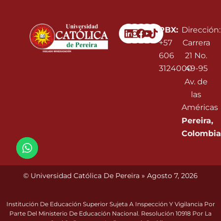
Linkedin
Instagram
Facebook
Youtube
PBX:
Dirección:
+57
Carrera
606
21 No.
3124000
49-95
Av. de
las
Américas
Pereira,
Colombia
© Universidad Católica De Pereira » Agosto 7, 2026
Institución De Educación Superior Sujeta A Inspección Y Vigilancia Por
Parte Del Ministerio De Educación Nacional. Resolución 10918 Por La