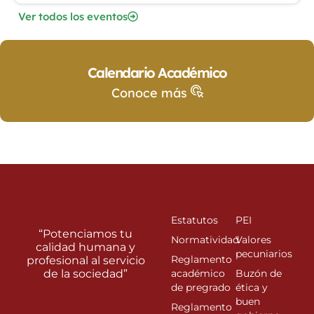
Ver todos los eventos
Calendario Académico
Conoce más
Estatutos
PEI
“Potenciamos tu
Normatividad
Valores
calidad humana y
pecuniarios
Reglamento
profesional al servicio
de la sociedad”
académico
Buzón de
de pregrado
ética y
buen
Reglamento