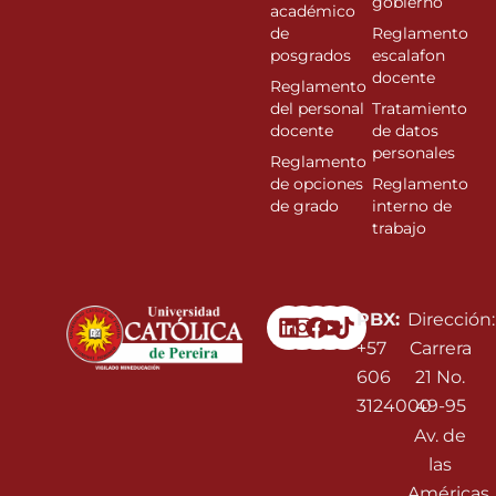
gobierno
académico
de
Reglamento
posgrados
escalafon
docente
Reglamento
del personal
Tratamiento
docente
de datos
personales
Reglamento
de opciones
Reglamento
de grado
interno de
trabajo
Linkedin
Instagram
Facebook
Youtube
PBX:
Dirección:
+57
Carrera
606
21 No.
3124000
49-95
Av. de
las
Américas