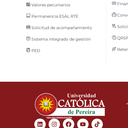
Finan
Valores pecuniarios
Convo
Permanencia ESAL RTE
Solic
Solicitud de acompañamiento
QRS
Sistema integrado de gestión
Reten
PED
Linkedin
Instagram
Facebook
Youtube