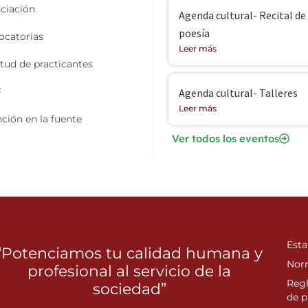
ciación
Agenda cultural- Recital de
poesía
catorias
Leer más
itud de practicantes
F
Agenda cultural- Talleres
Leer más
ción en la fuente
Ver todos los eventos
Esta
“Potenciamos tu calidad humana y
Nor
profesional al servicio de la
Reg
sociedad”
de p