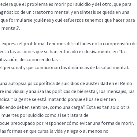
eciera que el problema es morir por suicidio y del otro, que para
iagnóstico de un trastorno mental y en síntesis se queda en una
rá que formularse ¿quiénes y qué esfuerzos tenemos que hacer para
d mental?.
se expresa el problema. Tenemos dificultades en la comprensión de
afecta las acciones que se han enfocado exclusivamente en “la
lización, desconociendo las
el personal y que condicionan las dinámicas de la salud mental.
una autopsia psicopolítica de suicidios de austeridad en el Reino
 individual y analiza las políticas de bienestar, los mensajes, las
ndica: “la gente se está matando porque ellos se sienten
iciendo deben sentirse, como una carga”. Esta es tan solo otra
 muertes por suicidio como si se tratara de
nfoque preocupado por responder cómo evitar una forma de morir,
las formas en que cursa la vida y niega o al menos no