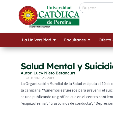
Ir
contenido
al
contenido
Open La Universidad
Open Facult
La Universidad
Facultades
Oferta
Salud Mental y Suicidi
Autor: Lucy Nieto Betancurt
OCTUBRE 25, 2019
La Organización Mundial de la Salud estipula el 10 de
la campaña: “Aunemos esfuerzos para prevenir el suicid
se une publicando un gráfico que en el centro contie
“esquizofrenia”, “trastornos de conducta”, “Depresión”