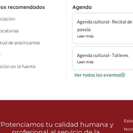
cios recomendados
Agenda
ciación
Agenda cultural- Recital de
poesía
catorias
Leer más
itud de practicantes
F
Agenda cultural- Talleres
Leer más
ción en la fuente
Ver todos los eventos
Esta
“Potenciamos tu calidad humana y
Nor
profesional al servicio de la