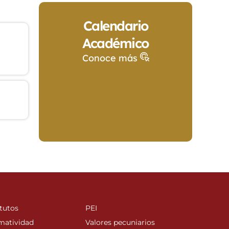
Calendario
Académico
Conoce más
tutos
PEI
matividad
Valores pecuniarios