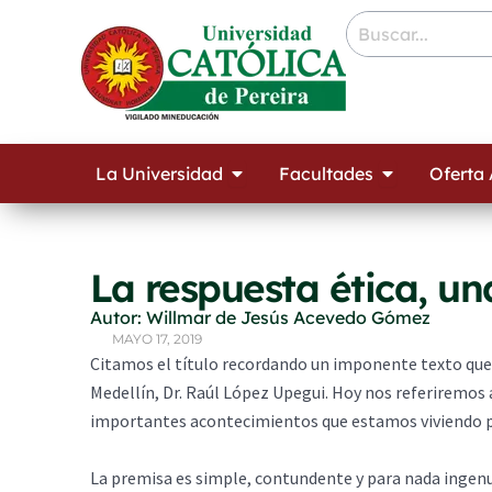
Ir
contenido
al
contenido
Open La Universidad
Open Facult
La Universidad
Facultades
Oferta
La respuesta ética, u
Autor: Willmar de Jesús Acevedo Gómez
MAYO 17, 2019
Citamos el título recordando un imponente texto que e
Medellín, Dr. Raúl López Upegui. Hoy nos referiremos 
importantes acontecimientos que estamos viviendo po
La premisa es simple, contundente y para nada ingen