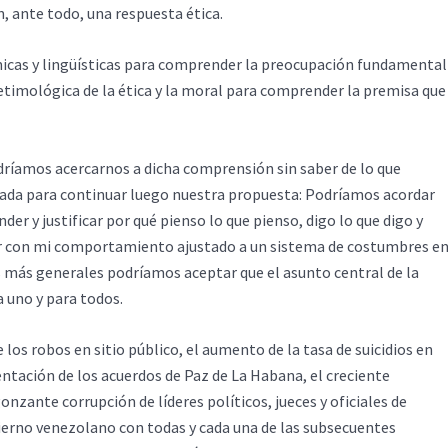
, ante todo, una respuesta ética.
icas y lingüísticas para comprender la preocupación fundamental
etimológica de la ética y la moral para comprender la premisa que
odríamos acercarnos a dicha comprensión sin saber de lo que
rada para continuar luego nuestra propuesta: Podríamos acordar
der y justificar por qué pienso lo que pienso, digo lo que digo y
ver con mi comportamiento ajustado a un sistema de costumbres e
os más generales podríamos aceptar que el asunto central de la
a uno y para todos.
os robos en sitio público, el aumento de la tasa de suicidios en
entación de los acuerdos de Paz de La Habana, el creciente
gonzante corrupción de líderes políticos, jueces y oficiales de
bierno venezolano con todas y cada una de las subsecuentes