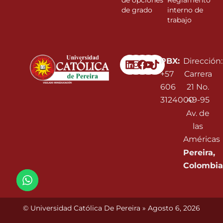
de opciones
Reglamento
de grado
interno de
trabajo
Linkedin
Instagram
Facebook
Youtube
PBX:
Dirección:
+57
Carrera
606
21 No.
3124000
49-95
Av. de
las
Américas
Pereira,
Colombia
© Universidad Católica De Pereira » Agosto 6, 2026