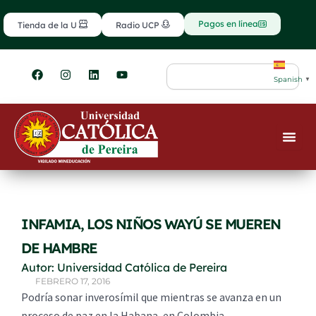
Ir
contenido
al
Pagos en línea
Tienda de la U
Radio UCP
contenido
F
I
L
Y
Search
a
n
i
o
Spanish
▼
c
s
n
u
e
t
k
t
b
a
e
u
o
g
d
b
o
r
i
e
k
a
n
m
INFAMIA, LOS NIÑOS WAYÚ SE MUEREN
DE HAMBRE
Autor: Universidad Católica de Pereira
FEBRERO 17, 2016
Podría sonar inverosímil que mientras se avanza en un
proceso de paz en la Habana, en Colombia,