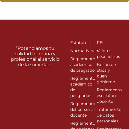
Estatutos
PEI
“Potenciamos tu
Normatividad
Valores
calidad humana y
pecuniarios
Reglamento
profesional al servicio
de la sociedad”
académico
Buzón de
de pregrado
ética y
buen
Reglamento
gobierno
académico
de
Reglamento
posgrados
escalafon
docente
Reglamento
del personal
Tratamiento
docente
de datos
personales
Reglamento