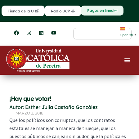
Ir
contenido
al
Pagos en línea
Tienda de la U
Radio UCP
contenido
F
I
L
Y
Search
a
n
i
o
Spanish
▼
c
s
n
u
e
t
k
t
b
a
e
u
o
g
d
b
o
r
i
e
k
a
n
m
¡Hay que votar!
Autor: Esther Julia Castaño González
MARZO 2, 2018
Que los políticos son corruptos, que los contratos
estatales se manejan a manera de trueque, que los
puestos públicos se canjean sin pudor, que la política es