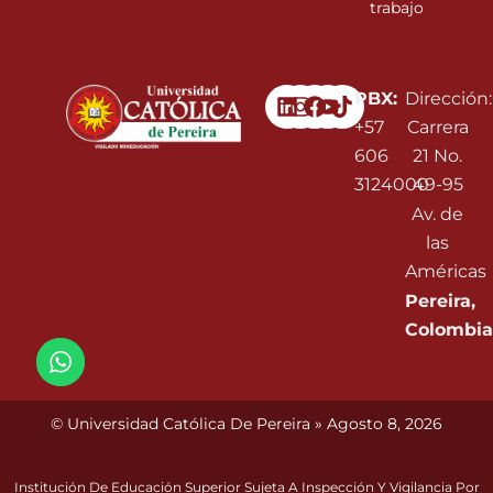
trabajo
Linkedin
Instagram
Facebook
Youtube
PBX:
Dirección:
+57
Carrera
606
21 No.
3124000
49-95
Av. de
las
Américas
Pereira,
Colombia
© Universidad Católica De Pereira » Agosto 8, 2026
Institución De Educación Superior Sujeta A Inspección Y Vigilancia Por