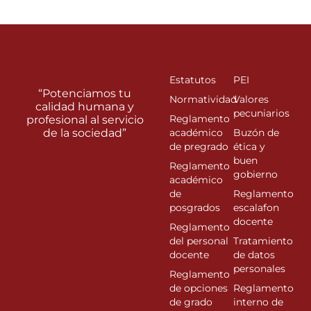
Estatutos
PEI
“Potenciamos tu
Normatividad
Valores
calidad humana y
pecuniarios
Reglamento
profesional al servicio
de la sociedad”
académico
Buzón de
de pregrado
ética y
buen
Reglamento
gobierno
académico
de
Reglamento
posgrados
escalafon
docente
Reglamento
del personal
Tratamiento
docente
de datos
personales
Reglamento
de opciones
Reglamento
de grado
interno de