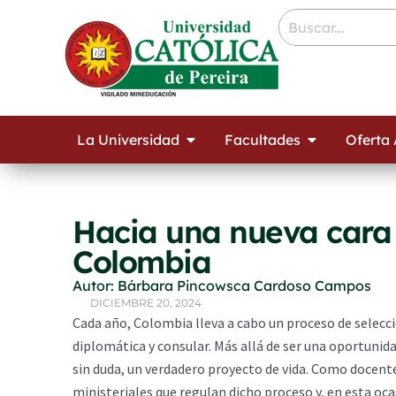
Ir
contenido
al
contenido
Open La Universidad
Open Facult
La Universidad
Facultades
Oferta
Hacia una nueva cara 
Colombia
Autor: Bárbara Pincowsca Cardoso Campos
DICIEMBRE 20, 2024
Cada año, Colombia lleva a cabo un proceso de selecci
diplomática y consular. Más allá de ser una oportunidad
sin duda, un verdadero proyecto de vida. Como docente
ministeriales que regulan dicho proceso y, en esta oc