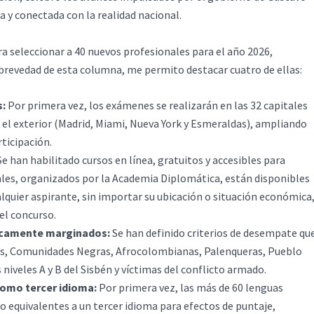
a y conectada con la realidad nacional.
ra seleccionar a 40 nuevos profesionales para el año 2026,
 brevedad de esta columna, me permito destacar cuatro de ellas:
s:
Por primera vez, los exámenes se realizarán en las 32 capitales
el exterior (Madrid, Miami, Nueva York y Esmeraldas), ampliando
ticipación.
e han habilitado cursos en línea, gratuitos y accesibles para
ales, organizados por la Academia Diplomática, están disponibles
lquier aspirante, sin importar su ubicación o situación económica
el concurso.
ricamente marginados:
Se han definido criterios de desempate qu
as, Comunidades Negras, Afrocolombianas, Palenqueras, Pueblo
 niveles A y B del Sisbén y víctimas del conflicto armado.
como tercer idioma:
Por primera vez, las más de 60 lenguas
 equivalentes a un tercer idioma para efectos de puntaje,