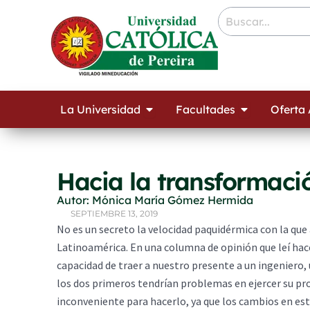
Ir
contenido
al
contenido
Open La Universidad
Open Facult
La Universidad
Facultades
Oferta
Hacia la transformaci
Autor: Mónica María Gómez Hermida
SEPTIEMBRE 13, 2019
No es un secreto la velocidad paquidérmica con la que
Latinoamérica. En una columna de opinión que leí hace
capacidad de traer a nuestro presente a un ingeniero, 
los dos primeros tendrían problemas en ejercer su pr
inconveniente para hacerlo, ya que los cambios en est