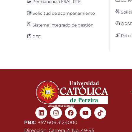
Convo
Permanencia ESAL RTE
Solic
Solicitud de acompañamiento
QRS
Sistema integrado de gestión
Reten
PED
Linkedin
Instagram
Facebook
Youtube
PBX:
+57 606 3124000
Dirección: Carrera 21 No. 49-95