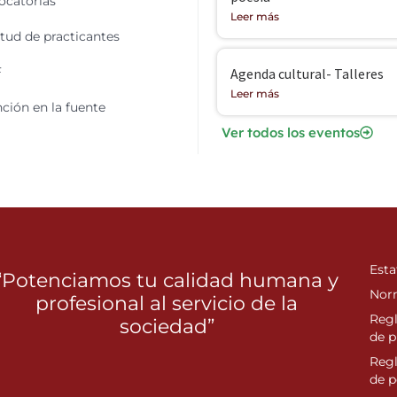
catorias
Leer más
itud de practicantes
F
Agenda cultural- Talleres
Leer más
ción en la fuente
Ver todos los eventos
Esta
“Potenciamos tu calidad humana y
Nor
profesional al servicio de la
Reg
sociedad”
de p
Reg
de 