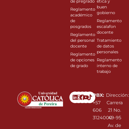
de pregrado
ética y
buen
Reglamento
gobierno
académico
de
Reglamento
posgrados
escalafon
docente
Reglamento
del personal
Tratamiento
docente
de datos
personales
Reglamento
de opciones
Reglamento
de grado
interno de
trabajo
Linkedin
Instagram
Facebook
Youtube
PBX:
Dirección:
+57
Carrera
606
21 No.
3124000
49-95
Av. de