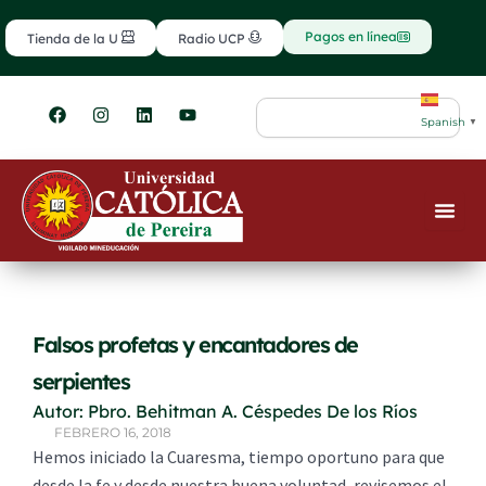
Ir
contenido
al
Pagos en línea
Tienda de la U
Radio UCP
contenido
F
I
L
Y
Search
a
n
i
o
Spanish
▼
c
s
n
u
e
t
k
t
b
a
e
u
o
g
d
b
o
r
i
e
k
a
n
m
Falsos profetas y encantadores de
serpientes
Autor: Pbro. Behitman A. Céspedes De los Ríos
FEBRERO 16, 2018
Hemos iniciado la Cuaresma, tiempo oportuno para que
desde la fe y desde nuestra buena voluntad, revisemos el