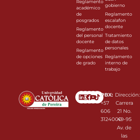
Reglamento
gobierno
académico
de
Reglamento
posgrados
escalafon
docente
Reglamento
del personal
Tratamiento
docente
de datos
personales
Reglamento
de opciones
Reglamento
de grado
interno de
trabajo
Linkedin
Instagram
Facebook
Youtube
PBX:
Dirección:
+57
Carrera
606
21 No.
3124000
49-95
Av. de
las