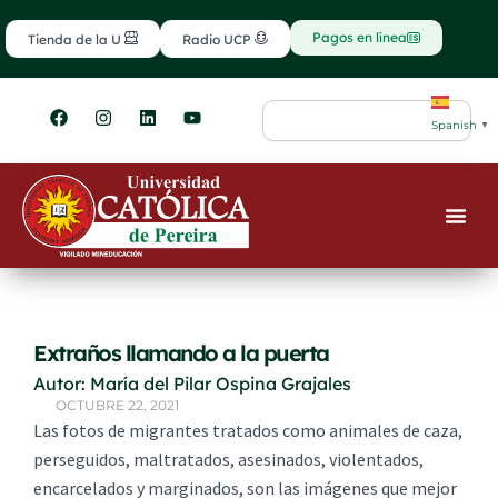
Ir
contenido
al
Pagos en línea
Tienda de la U
Radio UCP
contenido
F
I
L
Y
Search
a
n
i
o
Spanish
▼
c
s
n
u
e
t
k
t
b
a
e
u
o
g
d
b
o
r
i
e
k
a
n
m
Extraños llamando a la puerta
Autor: María del Pilar Ospina Grajales
OCTUBRE 22, 2021
Las fotos de migrantes tratados como animales de caza,
perseguidos, maltratados, asesinados, violentados,
encarcelados y marginados, son las imágenes que mejor