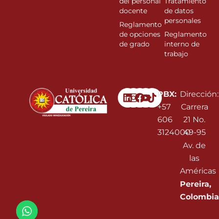
del personal
Tratamiento
docente
de datos
personales
Reglamento
de opciones
Reglamento
de grado
interno de
trabajo
Linkedin
Instagram
Facebook
Youtube
PBX:
Dirección:
+57
Carrera
606
21 No.
3124000
49-95
Av. de
las
Américas
Pereira,
Colombia