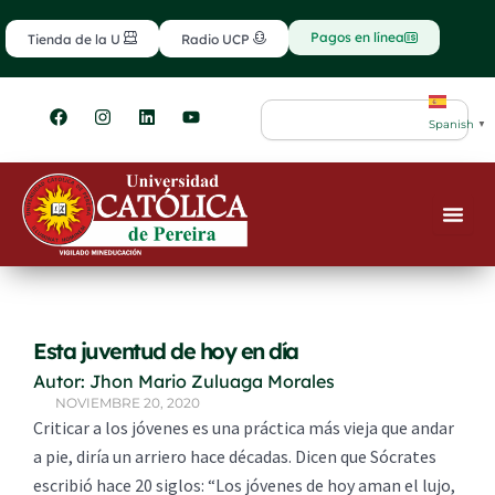
Ir
contenido
al
Pagos en línea
Tienda de la U
Radio UCP
contenido
F
I
L
Y
Search
a
n
i
o
Spanish
▼
c
s
n
u
e
t
k
t
b
a
e
u
o
g
d
b
o
r
i
e
k
a
n
m
Esta juventud de hoy en día
Autor: Jhon Mario Zuluaga Morales
NOVIEMBRE 20, 2020
Criticar a los jóvenes es una práctica más vieja que andar
a pie, diría un arriero hace décadas. Dicen que Sócrates
escribió hace 20 siglos: “Los jóvenes de hoy aman el lujo,