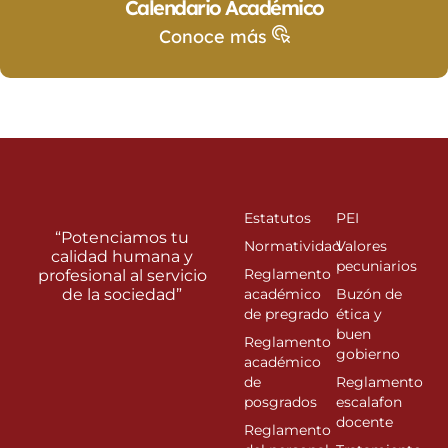
Calendario Académico
Conoce más
Estatutos
PEI
“Potenciamos tu
Normatividad
Valores
calidad humana y
pecuniarios
Reglamento
profesional al servicio
de la sociedad”
académico
Buzón de
de pregrado
ética y
buen
Reglamento
gobierno
académico
de
Reglamento
posgrados
escalafon
docente
Reglamento