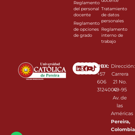
docente
Reglamento
del personal
Tratamiento
docente
de datos
personales
Reglamento
de opciones
Reglamento
de grado
interno de
trabajo
Linkedin
Instagram
Facebook
Youtube
PBX:
Dirección:
+57
Carrera
606
21 No.
3124000
49-95
Av. de
las
Américas
Pereira,
Colombia