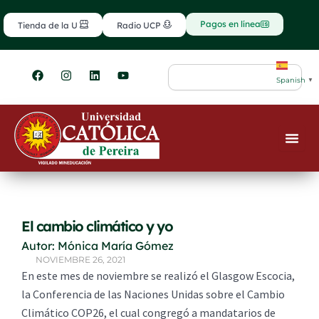
Ir
contenido
al
Pagos en línea
Tienda de la U
Radio UCP
contenido
F
I
L
Y
Search
a
n
i
o
Spanish
▼
c
s
n
u
e
t
k
t
b
a
e
u
o
g
d
b
o
r
i
e
k
a
n
m
El cambio climático y yo
Autor: Mónica María Gómez
NOVIEMBRE 26, 2021
En este mes de noviembre se realizó el Glasgow Escocia,
la Conferencia de las Naciones Unidas sobre el Cambio
Climático COP26, el cual congregó a mandatarios de