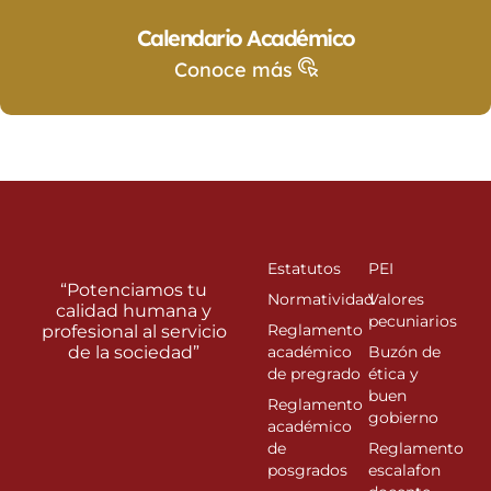
Calendario Académico
Conoce más
Estatutos
PEI
“Potenciamos tu
Normatividad
Valores
calidad humana y
pecuniarios
Reglamento
profesional al servicio
de la sociedad”
académico
Buzón de
de pregrado
ética y
buen
Reglamento
gobierno
académico
de
Reglamento
posgrados
escalafon