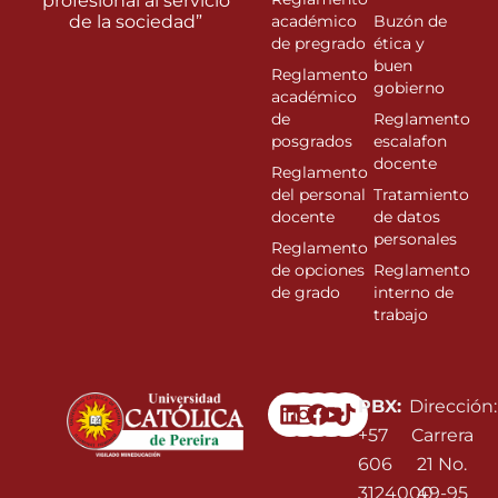
profesional al servicio
de la sociedad”
académico
Buzón de
de pregrado
ética y
buen
Reglamento
gobierno
académico
de
Reglamento
posgrados
escalafon
docente
Reglamento
del personal
Tratamiento
docente
de datos
personales
Reglamento
de opciones
Reglamento
de grado
interno de
trabajo
Linkedin
Instagram
Facebook
Youtube
PBX:
Dirección:
+57
Carrera
606
21 No.
3124000
49-95