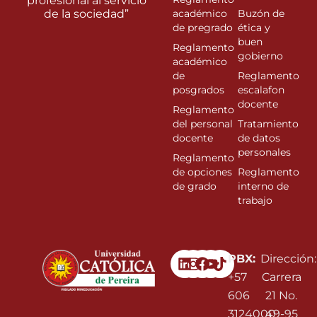
profesional al servicio
de la sociedad”
académico
Buzón de
de pregrado
ética y
buen
Reglamento
gobierno
académico
de
Reglamento
posgrados
escalafon
docente
Reglamento
del personal
Tratamiento
docente
de datos
personales
Reglamento
de opciones
Reglamento
de grado
interno de
trabajo
Linkedin
Instagram
Facebook
Youtube
PBX:
Dirección:
+57
Carrera
606
21 No.
3124000
49-95