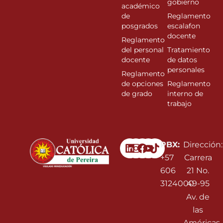
gobierno
académico
de
Reglamento
posgrados
escalafon
docente
Reglamento
del personal
Tratamiento
docente
de datos
personales
Reglamento
de opciones
Reglamento
de grado
interno de
trabajo
Linkedin
Instagram
Facebook
Youtube
PBX:
Dirección:
+57
Carrera
606
21 No.
3124000
49-95
Av. de
las
Américas