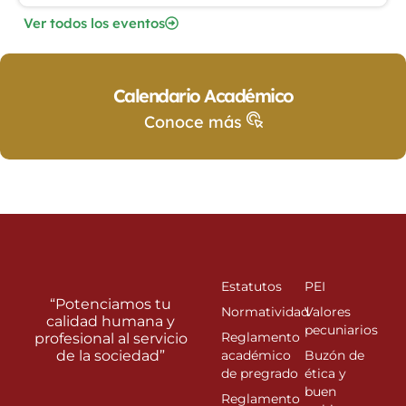
Ver todos los eventos
Calendario Académico
Conoce más
Estatutos
PEI
“Potenciamos tu
Normatividad
Valores
calidad humana y
pecuniarios
Reglamento
profesional al servicio
de la sociedad”
académico
Buzón de
de pregrado
ética y
buen
Reglamento