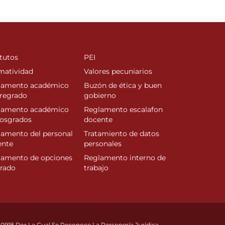
tutos
PEI
matividad
Valores pecuniarios
lamento académico
Buzón de ética y buen
regrado
gobierno
lamento académico
Reglamento escalafon
posgrados
docente
amento del personal
Tratamiento de datos
ente
personales
lamento de opciones
Reglamento interno de
rado
trabajo
10918 Por La Cual Se Reconoce La Personería Jurídica.