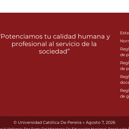
Esta
“Potenciamos tu calidad humana y
Nor
profesional al servicio de la
Reg
sociedad”
de p
Reg
de 
Regl
doc
Reg
de g
© Universidad Católica De Pereira » Agosto 7, 2026
n Y Vigilancia Por Parte Del Ministerio De Educación Nacional. Resolución 