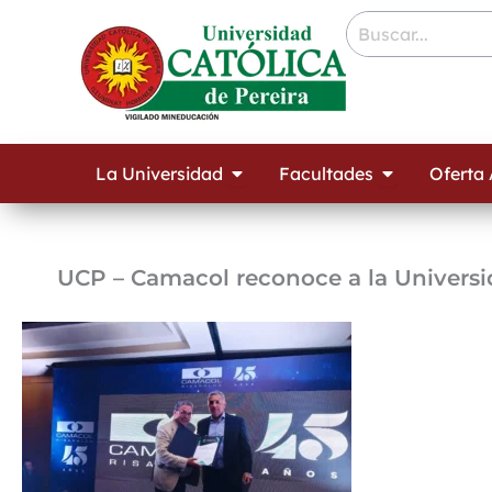
Ir
contenido
al
contenido
Open La Universidad
Open Facult
La Universidad
Facultades
Oferta
UCP – Camacol reconoce a la Universi