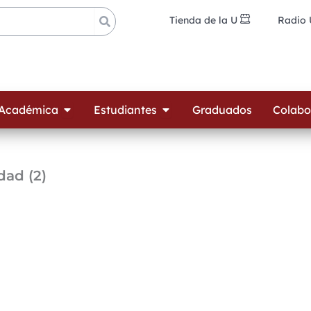
Tienda de la U
Radio
ades
Open Oferta Académica
Open Estudiantes
 Académica
Estudiantes
Graduados
Colabo
dad (2)