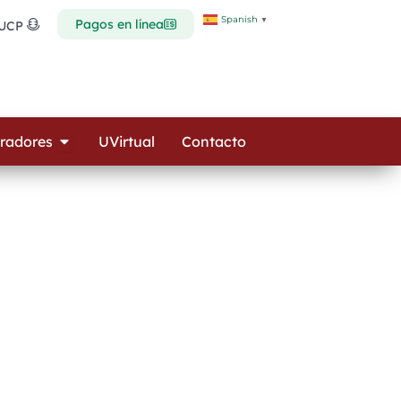
Spanish
▼
Pagos en línea
 UCP
Open Colaboradores
radores
UVirtual
Contacto