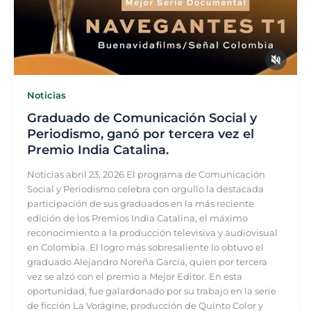
Noticias
Graduado de Comunicación Social y
Periodismo, ganó por tercera vez el
Premio India Catalina.
Noticias abril 23, 2026 El programa de Comunicación
Social y Periodismo celebra con orgullo la destacada
participación de sus graduados en la más reciente
edición de los Premios India Catalina, el máximo
reconocimiento a la producción televisiva y audiovisual
en Colombia. El logro más sobresaliente lo obtuvo el
graduado Alejandro Noreña García, quien por tercera
vez se alzó con el premio a Mejor Editor. En esta
oportunidad, fue galardonado por su trabajo en la serie
de ficción La Vorágine, producción de Quinto Color y