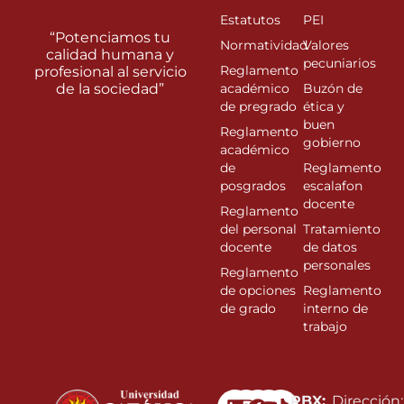
Estatutos
PEI
“Potenciamos tu
Normatividad
Valores
calidad humana y
pecuniarios
Reglamento
profesional al servicio
de la sociedad”
académico
Buzón de
de pregrado
ética y
buen
Reglamento
gobierno
académico
de
Reglamento
posgrados
escalafon
docente
Reglamento
del personal
Tratamiento
docente
de datos
personales
Reglamento
de opciones
Reglamento
de grado
interno de
trabajo
Linkedin
Instagram
Facebook
Youtube
PBX:
Dirección: