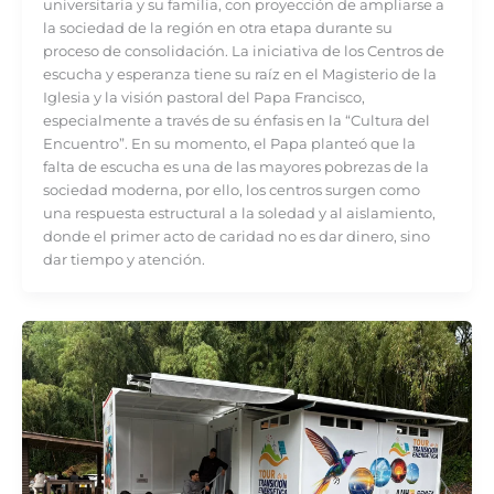
universitaria y su familia, con proyección de ampliarse a
la sociedad de la región en otra etapa durante su
proceso de consolidación. La iniciativa de los Centros de
escucha y esperanza tiene su raíz en el Magisterio de la
Iglesia y la visión pastoral del Papa Francisco,
especialmente a través de su énfasis en la “Cultura del
Encuentro”. En su momento, el Papa planteó que la
falta de escucha es una de las mayores pobrezas de la
sociedad moderna, por ello, los centros surgen como
una respuesta estructural a la soledad y al aislamiento,
donde el primer acto de caridad no es dar dinero, sino
dar tiempo y atención.