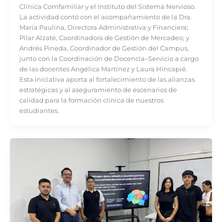
Clínica Comfamiliar y el Instituto del Sistema Nervioso.
La actividad contó con el acompañamiento de la Dra.
María Paulina, Directora Administrativa y Financiera;
Pilar Alzate, Coordinadora de Gestión de Mercadeo; y
Andrés Pineda, Coordinador de Gestión del Campus,
junto con la Coordinación de Docencia–Servicio a cargo
de las docentes Angélica Martínez y Laura Hincapié.
Esta iniciativa aporta al fortalecimiento de las alianzas
estratégicas y al aseguramiento de escenarios de
calidad para la formación clínica de nuestros
estudiantes.