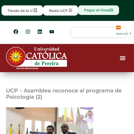
Ir
contenido
al
Pagos en línea
Tienda de la U
Radio UCP
contenido
F
I
L
Y
Search
a
n
i
o
Spanish
▼
c
s
n
u
e
t
k
t
b
a
e
u
o
g
d
b
o
r
i
e
k
a
n
m
UCP – Asamblea reconoce al programa de
Psicología (2)