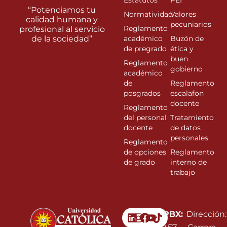
Estatutos
PEI
“Potenciamos tu
Normatividad
Valores
calidad humana y
pecuniarios
Reglamento
profesional al servicio
de la sociedad”
académico
Buzón de
de pregrado
ética y
buen
Reglamento
gobierno
académico
de
Reglamento
posgrados
escalafon
docente
Reglamento
del personal
Tratamiento
docente
de datos
personales
Reglamento
de opciones
Reglamento
de grado
interno de
trabajo
Linkedin
Instagram
Facebook
Youtube
PBX:
Dirección: