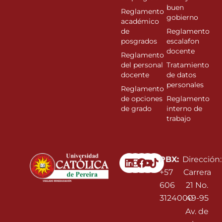
buen
Reglamento
gobierno
académico
de
Reglamento
posgrados
escalafon
docente
Reglamento
del personal
Tratamiento
docente
de datos
personales
Reglamento
de opciones
Reglamento
de grado
interno de
trabajo
Linkedin
Instagram
Facebook
Youtube
PBX:
Dirección:
+57
Carrera
606
21 No.
3124000
49-95
Av. de