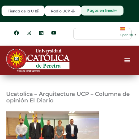
Ir
contenido
al
Pagos en línea
Tienda de la U
Radio UCP
contenido
F
I
L
Y
Search
a
n
i
o
Spanish
▼
c
s
n
u
e
t
k
t
b
a
e
u
o
g
d
b
o
r
i
e
k
a
n
m
Ucatolica – Arquitectura UCP – Columna de
opinión El Diario