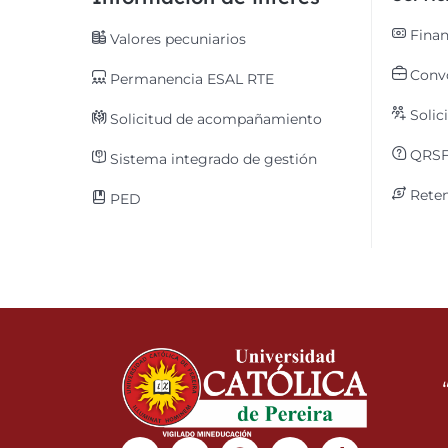
Finan
Valores pecuniarios
Convo
Permanencia ESAL RTE
Solic
Solicitud de acompañamiento
QRS
Sistema integrado de gestión
Reten
PED
Linkedin
Instagram
Facebook
Youtube