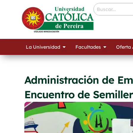
Ir
contenido
al
contenido
Open La Universidad
Open Facult
La Universidad
Facultades
Oferta
Administración de Em
Encuentro de Semiller