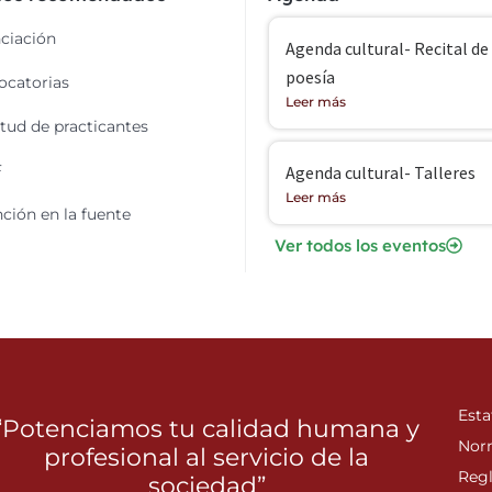
ciación
Agenda cultural- Recital de
poesía
catorias
Leer más
itud de practicantes
F
Agenda cultural- Talleres
Leer más
ción en la fuente
Ver todos los eventos
Esta
“Potenciamos tu calidad humana y
Nor
profesional al servicio de la
Reg
sociedad”