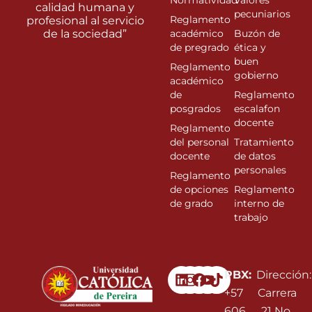
Normatividad
Valores
calidad humana y
pecuniarios
Reglamento
profesional al servicio
de la sociedad”
académico
Buzón de
de pregrado
ética y
buen
Reglamento
gobierno
académico
de
Reglamento
posgrados
escalafon
docente
Reglamento
del personal
Tratamiento
docente
de datos
personales
Reglamento
de opciones
Reglamento
de grado
interno de
trabajo
Linkedin
Instagram
Facebook
Youtube
PBX:
Dirección:
+57
Carrera
606
21 No.