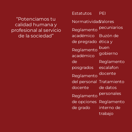
Estatutos
PEI
“Potenciamos tu
Normatividad
Valores
calidad humana y
pecuniarios
Reglamento
profesional al servicio
de la sociedad”
académico
Buzón de
de pregrado
ética y
buen
Reglamento
gobierno
académico
de
Reglamento
posgrados
escalafon
docente
Reglamento
del personal
Tratamiento
docente
de datos
personales
Reglamento
de opciones
Reglamento
de grado
interno de
trabajo