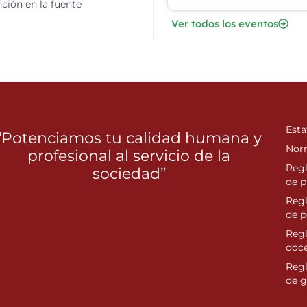
ción en la fuente
Ver todos los eventos
Esta
“Potenciamos tu calidad humana y
Nor
profesional al servicio de la
Reg
sociedad”
de p
Reg
de 
Regl
doc
Reg
de g