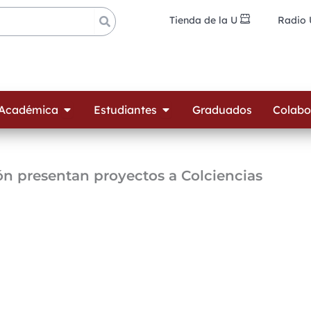
Tienda de la U
Radio
ades
Open Oferta Académica
Open Estudiantes
 Académica
Estudiantes
Graduados
Colabo
ión presentan proyectos a Colciencias