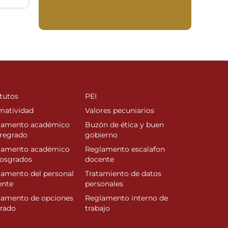
tutos
PEI
matividad
Valores pecuniarios
lamento académico
Buzón de ética y buen
regrado
gobierno
lamento académico
Reglamento escalafon
posgrados
docente
amento del personal
Tratamiento de datos
ente
personales
lamento de opciones
Reglamento interno de
rado
trabajo