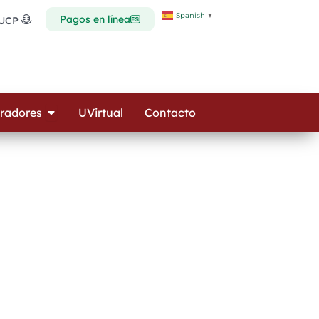
Spanish
▼
Pagos en línea
 UCP
Open Colaboradores
radores
UVirtual
Contacto