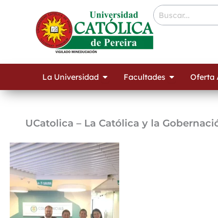
Ir
contenido
al
contenido
Open La Universidad
Open Facult
La Universidad
Facultades
Oferta
UCatolica – La Católica y la Gobernac