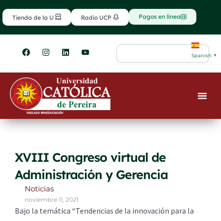
Ir
contenido
al
Pagos en línea
Tienda de la U
Radio UCP
contenido
F
I
L
Y
Search
a
n
i
o
Spanish
▼
c
s
n
u
e
t
k
t
b
a
e
u
o
g
d
b
o
r
i
e
k
a
n
m
XVIII Congreso virtual de
Administración y Gerencia
Noticias
noviembre 11, 2021
Bajo la temática “Tendencias de la innovación para la