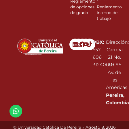
Reglamento
de opciones
Reglamento
de grado
interno de
trabajo
Linkedin
Instagram
Facebook
Youtube
PBX:
Dirección:
+57
Carrera
606
21 No.
3124000
49-95
Av. de
las
Américas
Pereira,
Colombia
© Universidad Católica De Pereira » Agosto 8, 2026