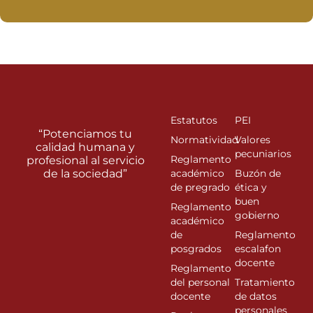
Estatutos
PEI
“Potenciamos tu
Normatividad
Valores
calidad humana y
pecuniarios
Reglamento
profesional al servicio
de la sociedad”
académico
Buzón de
de pregrado
ética y
buen
Reglamento
gobierno
académico
de
Reglamento
posgrados
escalafon
docente
Reglamento
del personal
Tratamiento
docente
de datos
personales