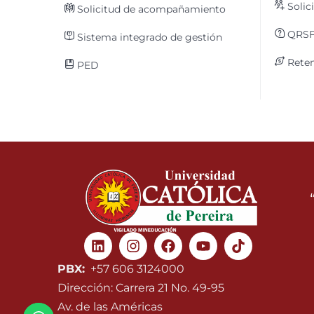
Solic
Solicitud de acompañamiento
QRS
Sistema integrado de gestión
Reten
PED
Linkedin
Instagram
Facebook
Youtube
PBX:
+57 606 3124000
Dirección: Carrera 21 No. 49-95
Av. de las Américas