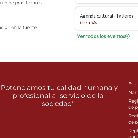
itud de practicantes
F
Agenda cultural- Talleres
Leer más
ción en la fuente
Ver todos los eventos
Esta
“Potenciamos tu calidad humana y
Nor
profesional al servicio de la
Reg
sociedad”
de p
Reg
de 
Regl
doc