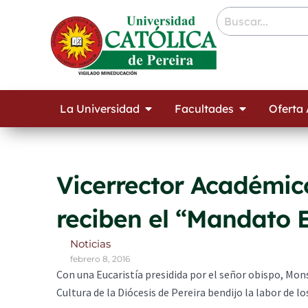
Ir
contenido
al
contenido
Open La Universidad
Open Facult
La Universidad
Facultades
Oferta
Vicerrector Académico
reciben el “Mandato E
Noticias
febrero 8, 2016
Con una Eucaristía presidida por el señor obispo, Mo
Cultura de la Diócesis de Pereira bendijo la labor de 