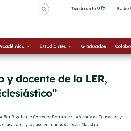
Tienda de la U
Radio
ades
Open Oferta Académica
Open Estudiantes
 Académica
Estudiantes
Graduados
Colabo
 y docente de la LER,
clesiástico”
nseñor Rigoberto Corredor Bermúdez, la Vicaría de Educación y
los educadores y la puso en manos de Jesús Maestro.