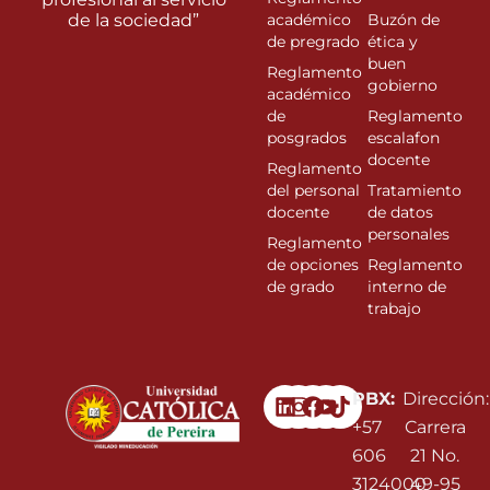
de la sociedad”
académico
Buzón de
de pregrado
ética y
buen
Reglamento
gobierno
académico
de
Reglamento
posgrados
escalafon
docente
Reglamento
del personal
Tratamiento
docente
de datos
personales
Reglamento
de opciones
Reglamento
de grado
interno de
trabajo
Linkedin
Instagram
Facebook
Youtube
PBX:
Dirección:
+57
Carrera
606
21 No.
3124000
49-95