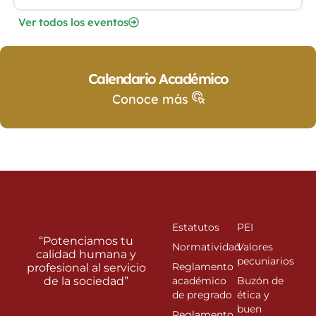
Ver todos los eventos
Calendario Académico
Conoce más
Estatutos
PEI
“Potenciamos tu
Normatividad
Valores
calidad humana y
pecuniarios
Reglamento
profesional al servicio
de la sociedad”
académico
Buzón de
de pregrado
ética y
buen
Reglamento