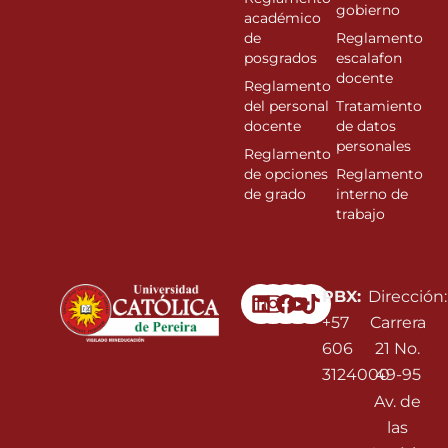
gobierno
académico
de
Reglamento
posgrados
escalafon
docente
Reglamento
del personal
Tratamiento
docente
de datos
personales
Reglamento
de opciones
Reglamento
de grado
interno de
trabajo
Linkedin
Instagram
Facebook
Youtube
PBX:
Dirección:
+57
Carrera
606
21 No.
3124000
49-95
Av. de
las