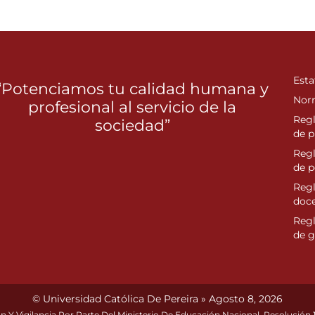
Esta
“Potenciamos tu calidad humana y
Nor
profesional al servicio de la
Reg
sociedad”
de p
Reg
de 
Regl
doc
Reg
de g
© Universidad Católica De Pereira » Agosto 8, 2026
n Y Vigilancia Por Parte Del Ministerio De Educación Nacional. Resolución 