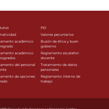
tutos
PEI
matividad
Valores pecuniarios
lamento académico
Buzón de ética y buen
regrado
gobierno
lamento académico
Reglamento escalafon
posgrados
docente
amento del personal
Tratamiento de datos
ente
personales
lamento de opciones
Reglamento interno de
rado
trabajo
10918 Por La Cual Se Reconoce La Personería Jurídica.