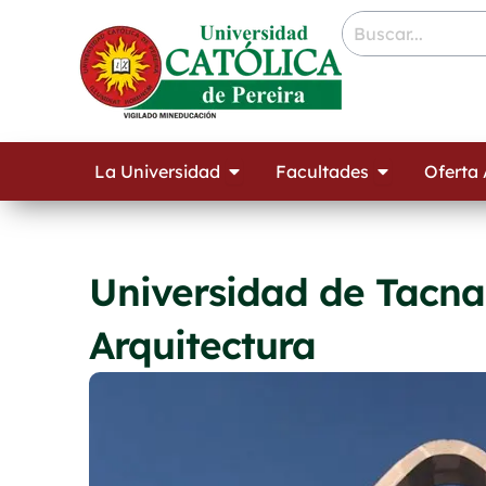
Ir
contenido
al
contenido
Open La Universidad
Open Facult
La Universidad
Facultades
Oferta
Universidad de Tacna
Arquitectura