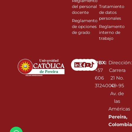
Reglamento
del personal
Tratamiento
docente
de datos
personales
Reglamento
de opciones
Reglamento
de grado
interno de
trabajo
Linkedin
Instagram
Facebook
Youtube
PBX:
Dirección:
+57
Carrera
606
21 No.
3124000
49-95
Av. de
las
Américas
Pereira,
Colombia