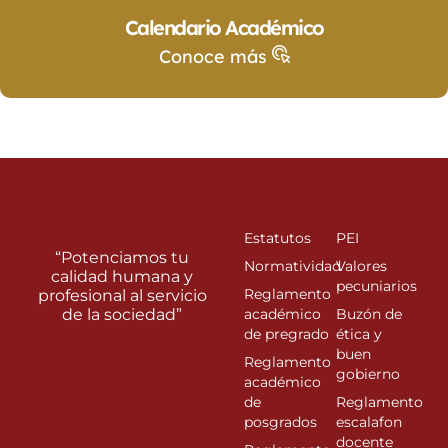
Calendario Académico
Conoce más
Estatutos
PEI
“Potenciamos tu
Normatividad
Valores
calidad humana y
pecuniarios
Reglamento
profesional al servicio
de la sociedad”
académico
Buzón de
de pregrado
ética y
buen
Reglamento
gobierno
académico
de
Reglamento
posgrados
escalafon
docente