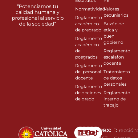
Estatutos
PEI
“Potenciamos tu
Normatividad
Valores
calidad humana y
pecuniarios
Reglamento
profesional al servicio
de la sociedad”
académico
Buzón de
de pregrado
ética y
buen
Reglamento
gobierno
académico
de
Reglamento
posgrados
escalafon
docente
Reglamento
del personal
Tratamiento
docente
de datos
personales
Reglamento
de opciones
Reglamento
de grado
interno de
trabajo
Linkedin
Instagram
Facebook
Youtube
PBX:
Dirección: