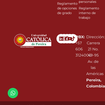
personales
Reglamento
de opciones
Reglamento
de grado
interno de
trabajo
Linkedin
Instagram
Facebook
Youtube
PBX:
Dirección:
+57
Carrera
606
21 No.
3124000
49-95
Av. de
las
Américas
Pereira,
Colombia