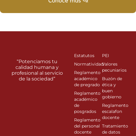
Conoce más
Estatutos
PEI
“Potenciamos tu
Normatividad
Valores
calidad humana y
pecuniarios
Reglamento
profesional al servicio
de la sociedad”
académico
Buzón de
de pregrado
ética y
buen
Reglamento
gobierno
académico
de
Reglamento
posgrados
escalafon
docente
Reglamento
del personal
Tratamiento
docente
de datos