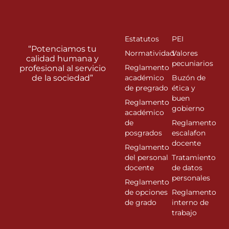
Estatutos
PEI
“Potenciamos tu
Normatividad
Valores
calidad humana y
pecuniarios
Reglamento
profesional al servicio
de la sociedad”
académico
Buzón de
de pregrado
ética y
buen
Reglamento
gobierno
académico
de
Reglamento
posgrados
escalafon
docente
Reglamento
del personal
Tratamiento
docente
de datos
personales
Reglamento
de opciones
Reglamento
de grado
interno de
trabajo