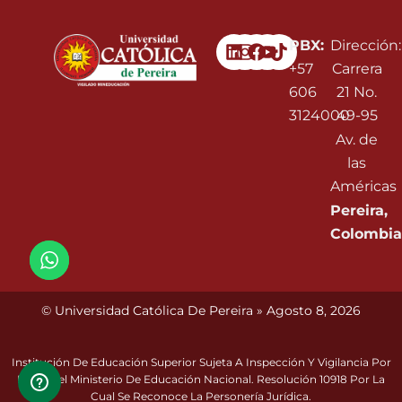
Linkedin
Instagram
Facebook
Youtube
PBX:
Dirección:
+57
Carrera
606
21 No.
3124000
49-95
Av. de
las
Américas
Pereira,
Colombia
© Universidad Católica De Pereira » Agosto 8, 2026
Institución De Educación Superior Sujeta A Inspección Y Vigilancia Por
Parte Del Ministerio De Educación Nacional. Resolución 10918 Por La
Cual Se Reconoce La Personería Jurídica.