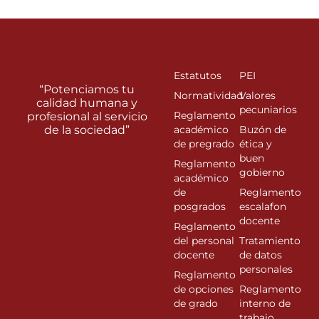
Estatutos
PEI
“Potenciamos tu
Normatividad
Valores
calidad humana y
pecuniarios
Reglamento
profesional al servicio
de la sociedad”
académico
Buzón de
de pregrado
ética y
buen
Reglamento
gobierno
académico
de
Reglamento
posgrados
escalafon
docente
Reglamento
del personal
Tratamiento
docente
de datos
personales
Reglamento
de opciones
Reglamento
de grado
interno de
trabajo