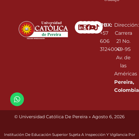
Linkedin
Instagram
Facebook
Youtube
PBX:
Dirección:
+57
Carrera
606
21 No.
3124000
49-95
Av. de
las
Américas
Pereira,
Colombia
© Universidad Católica De Pereira » Agosto 6, 2026
Institución De Educación Superior Sujeta A Inspección Y Vigilancia Por