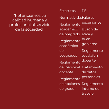
Estatutos
PEI
“Potenciamos tu
Normatividad
Valores
calidad humana y
pecuniarios
Reglamento
profesional al servicio
de la sociedad”
académico
Buzón de
de pregrado
ética y
buen
Reglamento
gobierno
académico
de
Reglamento
posgrados
escalafon
docente
Reglamento
del personal
Tratamiento
docente
de datos
personales
Reglamento
de opciones
Reglamento
de grado
interno de
trabajo