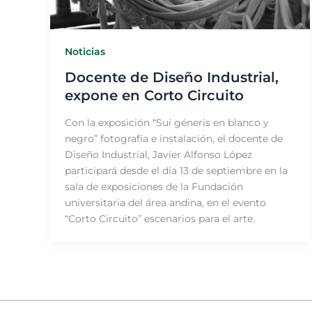
Noticias
Docente de Diseño Industrial,
expone en Corto Circuito
Con la exposición “Sui géneris en blanco y
negro” fotografía e instalación, el docente de
Diseño Industrial, Javier Alfonso López
participará desde el día 13 de septiembre en la
sala de exposiciones de la Fundación
universitaria del área andina, en el evento
“Corto Circuito” escenarios para el arte.