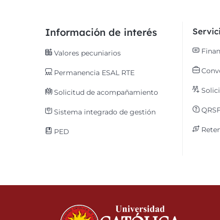
Información de interés
Servi
Finan
Valores pecuniarios
Convo
Permanencia ESAL RTE
Solic
Solicitud de acompañamiento
QRS
Sistema integrado de gestión
Reten
PED