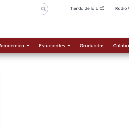
Tienda de la U
Radio
ades
Open Oferta Académica
Open Estudiantes
 Académica
Estudiantes
Graduados
Colabo