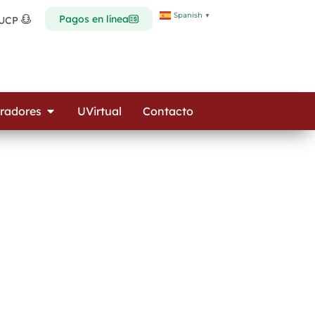
Spanish
▼
Pagos en línea
 UCP
Open Colaboradores
radores
UVirtual
Contacto