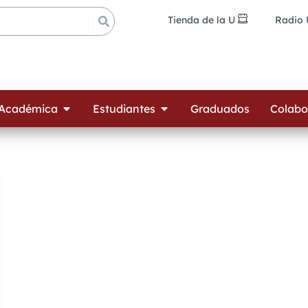
Tienda de la U
Radio
ades
Open Oferta Académica
Open Estudiantes
 Académica
Estudiantes
Graduados
Colabo