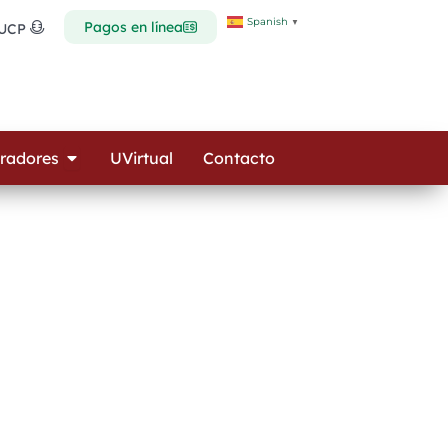
Spanish
▼
Pagos en línea
 UCP
Open Colaboradores
radores
UVirtual
Contacto