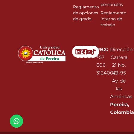
personales
Reglamento
de opciones
Reglamento
de grado
interno de
trabajo
Linkedin
Instagram
Facebook
Youtube
PBX:
Dirección:
+57
Carrera
606
21 No.
3124000
49-95
Av. de
las
Américas
Pereira,
Colombia