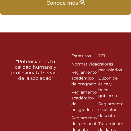
Conoce más
Estatutos
PEI
“Potenciamos tu
Normatividad
Valores
calidad humana y
pecuniarios
Reglamento
profesional al servicio
de la sociedad”
académico
Buzón de
de pregrado
ética y
buen
Reglamento
gobierno
académico
de
Reglamento
posgrados
escalafon
docente
Reglamento
del personal
Tratamiento
docente
de datos