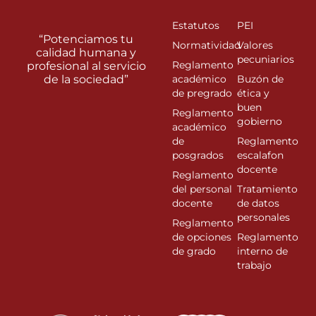
Estatutos
PEI
“Potenciamos tu
Normatividad
Valores
calidad humana y
pecuniarios
Reglamento
profesional al servicio
de la sociedad”
académico
Buzón de
de pregrado
ética y
buen
Reglamento
gobierno
académico
de
Reglamento
posgrados
escalafon
docente
Reglamento
del personal
Tratamiento
docente
de datos
personales
Reglamento
de opciones
Reglamento
de grado
interno de
trabajo