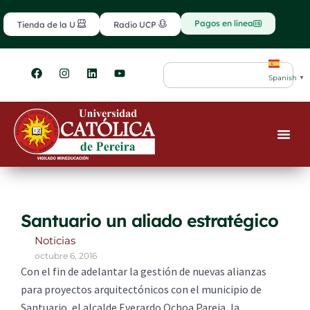
Ir
contenido
al
Pagos en línea
Tienda de la U
Radio UCP
contenido
F
I
L
Y
Search
a
n
i
o
Spanish
▼
c
s
n
u
e
t
k
t
b
a
e
u
o
g
d
b
o
r
i
e
k
a
n
m
Santuario un aliado estratégico
Noticias
octubre 6, 2016
Con el fin de adelantar la gestión de nuevas alianzas
para proyectos arquitectónicos con el municipio de
Santuario, el alcalde Everardo Ochoa Pareja, la