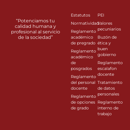
Estatutos
PEI
“Potenciamos tu
Normatividad
Valores
calidad humana y
pecuniarios
Reglamento
profesional al servicio
de la sociedad”
académico
Buzón de
de pregrado
ética y
buen
Reglamento
gobierno
académico
de
Reglamento
posgrados
escalafon
docente
Reglamento
del personal
Tratamiento
docente
de datos
personales
Reglamento
de opciones
Reglamento
de grado
interno de
trabajo